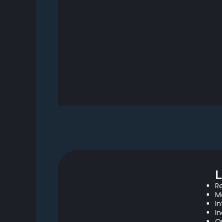
L
R
M
I
I
O