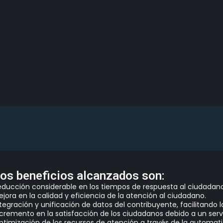
os beneficios alcanzados son:
educción considerable en los
tiempos
de respuesta al ciudadano
ejora en la
calidad
y
eficiencia
de la atención al ciudadano.
ntegración
y
unificación
de datos del contribuyente, facilitando l
ncremento en la
satisfacción
de los ciudadanos debido a un servi
ptimización
de los recursos de atención a través de la automatiz